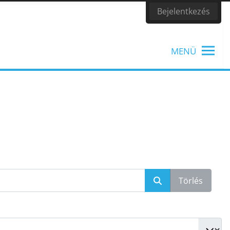
Bejelentkezés
MENÜ
TANÁROKNAK
Tanítási segédanyagok, könyvek
Törlés