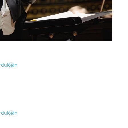
rdulóján
rdulóján