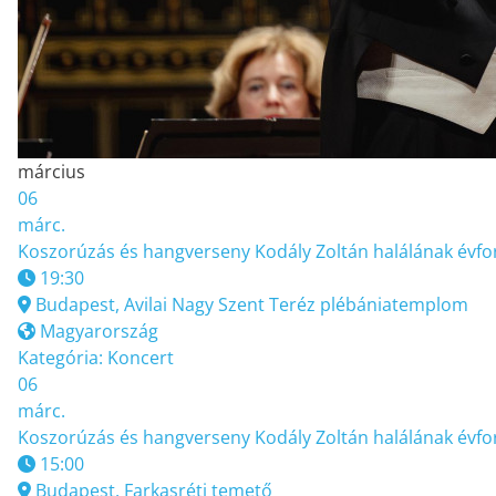
március
06
márc.
Koszorúzás és hangverseny Kodály Zoltán halálának évfo
19:30
Budapest, Avilai Nagy Szent Teréz plébániatemplom
Magyarország
Kategória:
Koncert
06
márc.
Koszorúzás és hangverseny Kodály Zoltán halálának évfo
15:00
Budapest, Farkasréti temető