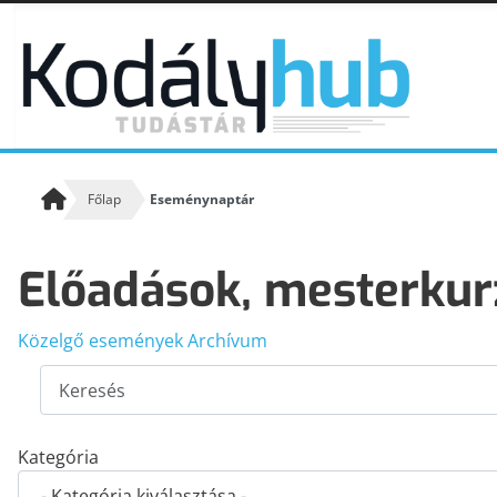
Főlap
Eseménynaptár
Előadások, mesterkur
KODÁLY KÖVETŐI
Kodály követőiről
Közelgő események
Archívum
Keresés
KODÁLY ZENEPEDAGÓGIAI KONCEPCIÓJA A XXI.
SZÁZAD PERSPEKTÍVÁJÁBAN
Kodály Zoltán írásai, beszédei, nyilatkozatai alapján
Kategória