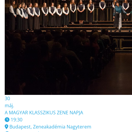
30
máj.
A MAGYAR KLASSZIKUS ZENE NAPJA
19:30
Budapest, Zeneakadémia Nagyterem