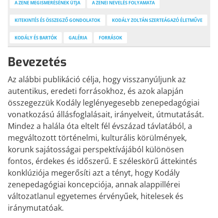
TANÁROKNAK
KODÁLY ZENEPEDAGÓGIAI
A ZENE MEGISMERÉSÉNEK ÚTJA
A ZENEI NEVELÉS FOLYAMATA
Tanítási segédanyagok, könyvek
KONCEPCIÓJA A XXI. SZÁZAD
KITEKINTÉS ÉS ÖSSZEGZŐ GONDOLATOK
KODÁLY ZOLTÁN SZERTEÁGAZÓ ÉLETMŰVE
PERSPEKTÍVÁJÁBAN
Kodály Zoltán írásai, beszédei,
KODÁLY ÉS BARTÓK
GALÉRIA
FORRÁSOK
nyilatkozatai alapján
Bevezetés
Az alábbi publikáció célja, hogy visszanyúljunk az
autentikus, eredeti forrásokhoz, és azok alapján
összegezzük Kodály leglényegesebb zenepedagógiai
vonatkozású állásfoglalásait, irányelveit, útmutatását.
Mindez a halála óta eltelt fél évszázad távlatából, a
megváltozott történelmi, kulturális körülmények,
korunk sajátosságai perspektívájából különösen
fontos, érdekes és időszerű. E széleskörű áttekintés
konklúziója megerősíti azt a tényt, hogy Kodály
zenepedagógiai koncepciója, annak alappillérei
változatlanul egyetemes érvényűek, hitelesek és
iránymutatóak.