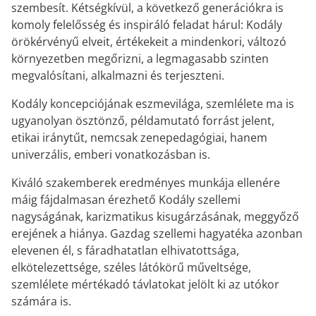
szembesít. Kétségkívül, a következő generációkra is
komoly felelősség és inspiráló feladat hárul: Kodály
örökérvényű elveit, értékekeit a mindenkori, változó
környezetben megőrizni, a legmagasabb szinten
megvalósítani, alkalmazni és terjeszteni.
Kodály koncepciójának eszmevilága, szemlélete ma is
ugyanolyan ösztönző, példamutató forrást jelent,
etikai iránytűt, nemcsak zenepedagógiai, hanem
univerzális, emberi vonatkozásban is.
Kiváló szakemberek eredményes munkája ellenére
máig fájdalmasan érezhető Kodály szellemi
nagyságának, karizmatikus kisugárzásának, meggyőző
erejének a hiánya. Gazdag szellemi hagyatéka azonban
elevenen él, s fáradhatatlan elhivatottsága,
elkötelezettsége, széles látókörű műveltsége,
szemlélete mértékadó távlatokat jelölt ki az utókor
számára is.