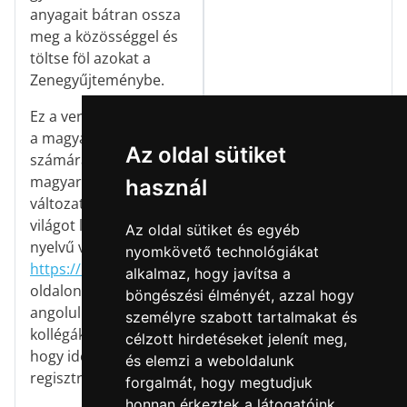
anyagait bátran ossza
meg a közösséggel és
töltse föl azokat a
Zenegyűjteménybe.
Ez a verzió kifejezetten
a magyar énektanárok
Az oldal sütiket
számára készült
magyar nyelvű
használ
változat. A teljes
világot lefedő angol
Az oldal sütiket és egyéb
nyelvű verzió a
nyomkövető technológiákat
https://kodalyhub.com
alkalmaz, hogy javítsa a
oldalon érhető el,
böngészési élményét, azzal hogy
angolul beszélő
személyre szabott tartalmakat és
kollégáknak javasoljuk,
célzott hirdetéseket jelenít meg,
hogy ide is
és elemzi a weboldalunk
regisztráljanak!
forgalmát, hogy megtudjuk
honnan érkeztek a látogatóink.