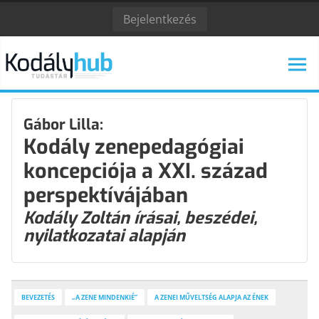
Bejelentkezés
Gábor Lilla:
Kodály zenepedagógiai
koncepciója a XXI. század
KODÁLY ZOLTÁN
KODÁLY INTÉZET
perspektívájában
ESEMÉNYNAPTÁR
Kodály Zoltán írásai, beszédei,
nyilatkozatai alapján
KODÁLY KÖVETŐI
ALAPELVEK
Kodály követőiről
A kodályi zenepedagógia alapelvei
BEVEZETÉS
„A ZENE MINDENKIÉ”
A ZENEI MŰVELTSÉG ALAPJA AZ ÉNEK