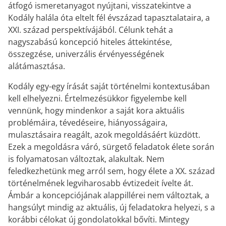
átfogó ismeretanyagot nyújtani, visszatekintve a
Kodály halála óta eltelt fél évszázad tapasztalataira, a
XXI. század perspektívájából. Célunk tehát a
nagyszabású koncepció hiteles áttekintése,
összegzése, univerzális érvényességének
alátámasztása.
Kodály egy-egy írását saját történelmi kontextusában
kell elhelyezni. Értelmezésükkor figyelembe kell
vennünk, hogy mindenkor a saját kora aktuális
problémáira, tévedéseire, hiányosságaira,
mulasztásaira reagált, azok megoldásáért küzdött.
Ezek a megoldásra váró, sürgető feladatok élete során
is folyamatosan változtak, alakultak. Nem
feledkezhetünk meg arról sem, hogy élete a XX. század
történelmének legviharosabb évtizedeit ívelte át.
Ámbár a koncepciójának alappillérei nem változtak, a
hangsúlyt mindig az aktuális, új feladatokra helyezi, s a
korábbi célokat új gondolatokkal bővíti. Mintegy