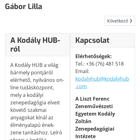
Gábor Lilla
Következő cikk:
Következő
A Kodály HUB-
Kapcsolat
ról
Elérhetőségek:
Tel.: +36 (76) 481 518
A Kodály HUB a világ
Email:
bármely pontjáról
kodalyhub@kodalyhub
elérhető, nyilvános on-
.com
line tudásközpont,
mely a kodályi
A Liszt Ferenc
zenepedagógia elveit
Zeneművészeti
követő szakmai
Egyetem Kodály
anyagokat kínál az
Zoltán
élményalapú ének-
Zenepedagógiai
zene tanításhoz. Leíró
Intézete