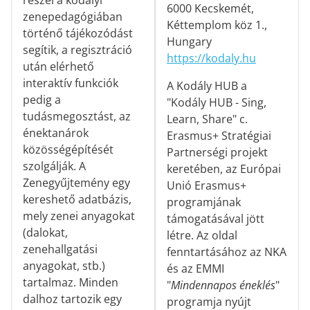
részei a kodályi
6000 Kecskemét,
zenepedagógiában
Kéttemplom köz 1.,
történő tájékozódást
Hungary
segítik, a regisztráció
https://kodaly.hu
után elérhető
interaktív funkciók
A Kodály HUB a
pedig a
"Kodály HUB - Sing,
tudásmegosztást, az
Learn, Share" c.
énektanárok
Erasmus+ Stratégiai
közösségépítését
Partnerségi projekt
szolgálják. A
keretében, az Európai
Zenegyűjtemény egy
Unió Erasmus+
kereshető adatbázis,
programjának
mely zenei anyagokat
támogatásával jött
(dalokat,
létre. Az oldal
zenehallgatási
fenntartásához az NKA
anyagokat, stb.)
és az EMMI
tartalmaz. Minden
"
Mindennapos éneklés
"
dalhoz tartozik egy
programja nyújt