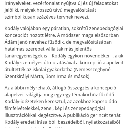
irányelveket, vezérfonalat nyújtva új és új feladatokat
jelöl ki, melyek hosszú távú megvalósítását
szimbolikusan százéves tervnek nevezi.
Kodály valójában egy páratlan, sokrétű zenepedagógiai
koncepciót hozott létre. A módszer maga elsősorban
Ádám Jenő nevéhez fűződik, de megvalósításában
hatalmas szerepet vállaltak más jelentős
tanáregyéniségek is – Kodály egykori növendékei –, akik
Kodály személyes útmutatásával a koncepció alapelveit
átültették az iskolai gyakorlatba (Nemesszeghyné
Szentkirályi Márta, Bors Irma és mások).
Az alábbi mélyreható, átfogó összegzés a koncepció
alapelveit világítja meg egy-egy témakörhöz fűződő
Kodály-idézeteken keresztül, az azokhoz kapcsolódó
filmfelvételekkel, zenei, képi és zenepedagógiai
illusztrációkkal kiegészítve. A publikáció gerincét tehát
Kodály eredeti írásaiból, beszédeiből, nyilatkozataiból