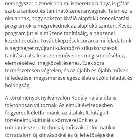
nemegyszer a zeneirodalmi ismeretek hiánya is gátat
szab a tanított és tanítható zenei anyagnak. Talán ez is
oka annak, hogy sokszor kiváló alapfokú zeneoktatási
programok is megrekednek az alapfokú szinten. Kevés
program jut el a műzene tanításáig, a népzenei
kezdetek után. Továbbképzések során a mi feladatunk
is segítséget nyújtani különböző stíluskorszakok
tanításra alkalmas zeneműveinek megismeréséhez,
elemzéséhez, megközelítéséhez. Ezek sora
természetesen végtelen, és az újabb és újabb művek
felfedezése, megismerése egész életre szóló feladat és
boldogság.
A körülmények nyilvánvalón Kodály halála óta is
folytonosan változnak. Az elmúlt évtizedekben
felgyorsult életformánk, az átalakult, kitágult
történelmi, kulturális környezetünk és a
robbanásszerű technikai, műszaki, informatikai
forradalom új kihívásokkal és új lehetőségekkel