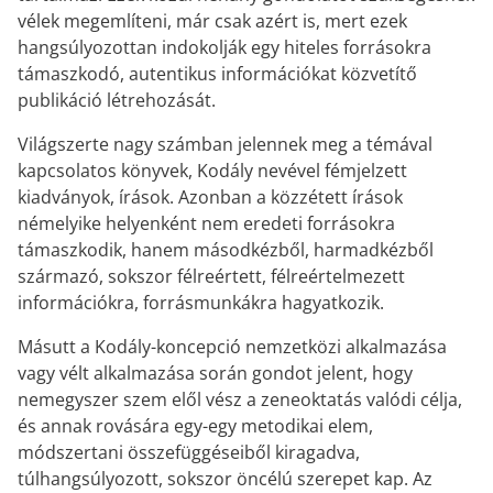
vélek megemlíteni, már csak azért is, mert ezek
hangsúlyozottan indokolják egy hiteles forrásokra
támaszkodó, autentikus információkat közvetítő
publikáció létrehozását.
Világszerte nagy számban jelennek meg a témával
kapcsolatos könyvek, Kodály nevével fémjelzett
kiadványok, írások. Azonban a közzétett írások
némelyike helyenként nem eredeti forrásokra
támaszkodik, hanem másodkézből, harmadkézből
származó, sokszor félreértett, félreértelmezett
információkra, forrásmunkákra hagyatkozik.
Másutt a Kodály-koncepció nemzetközi alkalmazása
vagy vélt alkalmazása során gondot jelent, hogy
nemegyszer szem elől vész a zeneoktatás valódi célja,
és annak rovására egy-egy metodikai elem,
módszertani összefüggéseiből kiragadva,
túlhangsúlyozott, sokszor öncélú szerepet kap. Az