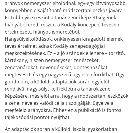
arányok nemegyszer eltolódnak egy-egy látványosabb,
könnyebben elsajátítható módszertani eszköz javára.
Ez többnyire részint a tanár zenei képzettségének
hiányából ered, részint a Kodály-koncepció tévesen
értelmezett, hiányos ismeretéből.
Hangsúlyeltolódások, önkényesen kiragadott elemek
téves értelmet adnak Kodály zenepedagógiai
megközelítésének. Ez – a jó szándék ellenére – torzító,
kártékony, hiszen nemegyszer zenészeket,
zenetanárokat, növendékeket, döntéshozókat
megtéveszt, és egy nagyszerű ügy ellen fordíthat. Úgy
gondolom, a külföldi adaptációk során egyfelől
rendkívül nagy súlyt kell fektetni a tanárok zenei
képzésére, másfelől arra, hogy a módszertani eszközök
a zenei nevelés valódi céljait szolgálják, ügyelve a
megfelelő arányokra. Ehhez ez a publikáció is fontos
tájékozódási pontot nyújthat.
Az adaptációk során a külföldi iskolai gyakorlatban