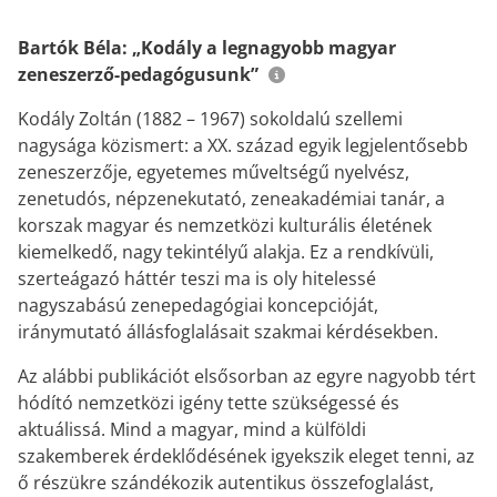
Bartók Béla: „Kodály a legnagyobb magyar
zeneszerző-pedagógusunk”
Kodály Zoltán (1882 – 1967) sokoldalú szellemi
nagysága közismert: a XX. század egyik legjelentősebb
zeneszerzője, egyetemes műveltségű nyelvész,
zenetudós, népzenekutató, zeneakadémiai tanár, a
korszak magyar és nemzetközi kulturális életének
kiemelkedő, nagy tekintélyű alakja. Ez a rendkívüli,
szerteágazó háttér teszi ma is oly hitelessé
nagyszabású zenepedagógiai koncepcióját,
iránymutató állásfoglalásait szakmai kérdésekben.
Az alábbi publikációt elsősorban az egyre nagyobb tért
hódító nemzetközi igény tette szükségessé és
aktuálissá. Mind a magyar, mind a külföldi
szakemberek érdeklődésének igyekszik eleget tenni, az
ő részükre szándékozik autentikus összefoglalást,