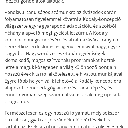
idézett gondolatok alkotják.
Rendkívül tanulságos számunkra az évtizedek során
folyamatosan figyelemmel követni a Kodály-koncepció
világszerte egyre gyarapodó adaptációit, és azokból
néhány alapvető megfigyelést leszűrni. A Kodály-
koncepció megismerésére és alkalmazására irányuló
nemzetközi érdeklődés és igény rendkívül nagy, egyre
nagyobb. Nagyszerű zenész-tanár egyéniségek
kiemelkedő, magas színvonalú programokat hoztak
létre a maguk közegében a világ különböző pontjain,
hosszú évek kitartó, elkötelezett, elhivatott munkájával.
Egyre több helyen válik lehetővé a Kodály-koncepcióra
alapozott zenepedagógiai képzés, tanárképzés, és
ennek nyomán szép számmal valósulnak meg új iskolai
programok.
Természetesen ez egy hosszú folyamat, mely sokszor
buktatókat, gyakran jó szándékú félreértéseket is
tartalmaz. Ezek közül néhány gondolatot szükségesnek