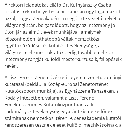
A rektori feladatokat ellátó Dr. Kutnyánszky Csaba
oktatási rektorhelyettes a hír kapcsán úgy fogalmazott:
azzal, hogy a Zeneakadémia megőrizte vezető helyét a
világranglistán, beigazolódott, hogy az intézmény jó
úton jár az elmúlt évek munkájával, amelynek
köszönhetően láthatóbbá váltak nemzetközi
együttműködései és kutatási tevékenysége, a
világszerte elismert oktatók pedig tovább emelik az
intézmény rangját külföldi mesterkurzusaik, fellépéseik
révén.
A Liszt Ferenc Zeneművészeti Egyetem zenetudományi
kutatásai (például a Közép-európai Zenetörténeti
Kutatócsoport munkája), az Egyházzene Tanszéken, a
Kodály Intézetben, valamint a Liszt Ferenc
Emlékmúzeum és Kutatóközpontban zajló
tudományos tevékenység egyaránt kiemelkedőnek
számítanak nemzetközi téren. A Zeneakadémia kutatói
rendszeresen tesznek eleget külföldi meghívásoknak, a