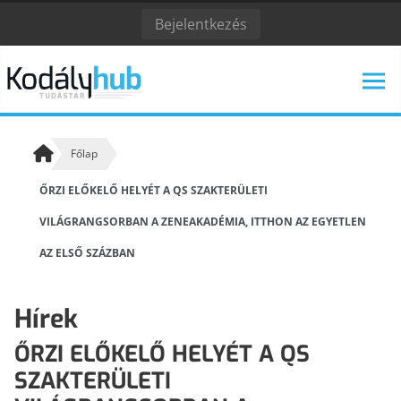
Bejelentkezés
Főlap
ŐRZI ELŐKELŐ HELYÉT A QS SZAKTERÜLETI
KODÁLY ZOLTÁN
VILÁGRANGSORBAN A ZENEAKADÉMIA, ITTHON AZ EGYETLEN
KODÁLY INTÉZET
ESEMÉNYNAPTÁR
AZ ELSŐ SZÁZBAN
Hírek
KODÁLY KÖVETŐI
ALAPELVEK
ŐRZI ELŐKELŐ HELYÉT A QS
Kodály követőiről
A kodályi zenepedagógia alapelvei
SZAKTERÜLETI