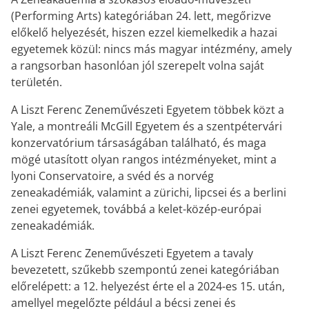
(Performing Arts) kategóriában 24. lett, megőrizve
előkelő helyezését, hiszen ezzel kiemelkedik a hazai
egyetemek közül: nincs más magyar intézmény, amely
a rangsorban hasonlóan jól szerepelt volna saját
területén.
A Liszt Ferenc Zeneművészeti Egyetem többek közt a
Yale, a montreáli McGill Egyetem és a szentpétervári
konzervatórium társaságában található, és maga
mögé utasított olyan rangos intézményeket, mint a
lyoni Conservatoire, a svéd és a norvég
zeneakadémiák, valamint a zürichi, lipcsei és a berlini
zenei egyetemek, továbbá a kelet-közép-európai
zeneakadémiák.
A Liszt Ferenc Zeneművészeti Egyetem a tavaly
bevezetett, szűkebb szempontú zenei kategóriában
előrelépett: a 12. helyezést érte el a 2024-es 15. után,
amellyel megelőzte például a bécsi zenei és