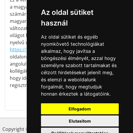
a magyar énektanárok
Az oldal sütiket
számára készült
magyar nyelvű
használ
változat. A teljes
világot lefedő angol
Az oldal sütiket és egyéb
nyelvű verzió a
nyomkövető technológiákat
https://kodalyhub.com
alkalmaz, hogy javítsa a
oldalon érhető el,
böngészési élményét, azzal hogy
angolul beszélő
személyre szabott tartalmakat és
kollégáknak javasoljuk,
célzott hirdetéseket jelenít meg,
hogy ide is
és elemzi a weboldalunk
regisztráljanak!
forgalmát, hogy megtudjuk
honnan érkeztek a látogatóink.
Elfogadom
Elutasítom
Copyright © 2023 LFZE. A KodályHUB a Liszt Ferenc