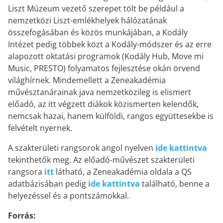
Liszt Múzeum vezető szerepet tölt be például a
nemzetközi Liszt-emlékhelyek hálózatának
összefogásában és közös munkájában, a Kodály
Intézet pedig többek közt a Kodály-módszer és az erre
alapozott oktatási programok (Kodály Hub, Move mi
Music, PRESTO) folyamatos fejlesztése okán örvend
világhírnek. Mindemellett a Zeneakadémia
művésztanárainak java nemzetközileg is elismert
előadó, az itt végzett diákok közismerten kelendők,
nemcsak hazai, hanem külföldi, rangos együttesekbe is
felvételt nyernek.
A szakterületi rangsorok angol nyelven
ide kattintva
tekinthetők meg. Az előadó-művészet szakterületi
rangsora
itt
látható, a Zeneakadémia oldala a QS
adatbázisában pedig
ide kattintva
található, benne a
helyezéssel és a pontszámokkal.
Forrás: