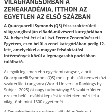
VILÁGRANGSORBAN A
TANÁROKNAK
KODÁLY ZENEPEDAGÓGIAI
Tanítási segédanyagok, könyvek
KONCEPCIÓJA A XXI. SZÁZAD
ZENEAKADÉMIA, ITTHON AZ
PERSPEKTÍVÁJÁBAN
EGYETLEN AZ ELSŐ SZÁZBAN
Kodály Zoltán írásai, beszédei,
nyilatkozatai alapján
A Quacquarelli Symonds (QS) friss szakterületi
világranglistáján előadó-művészeti kategóriában
24. helyezést ért el a Liszt Ferenc Zeneművészeti
Egyetem, ezen belül a zenei kategóriában pedig 12.
lett, amelyekkel a magyar felsőoktatási
intézmények közül a legmagasabb pozícióban
található.
Az egyik legismertebb egyetemi rangsor, a brit
Quacquarelli Symonds (QS) most publikált nemzetközi
szakterületi rangsora (World University Rankings by
Subject 2025) öt nagy tudományág 55 szakterületén,
ezeken belül további képzési területeken méri fel a
világ több mint 1500 egyetemét.
A Zeneakadémia a szokásos előadó-művészeti