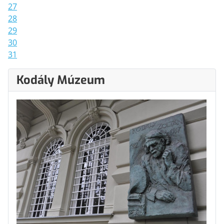
27
28
29
30
31
Kodály Múzeum