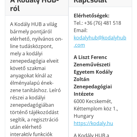
A Kodály HUB-
Kapcsolat
ról
Elérhetőségek:
Tel.: +36 (76) 481 518
A Kodály HUB a világ
Email:
bármely pontjáról
kodalyhub@kodalyhub
elérhető, nyilvános on-
.com
line tudásközpont,
mely a kodályi
A Liszt Ferenc
zenepedagógia elveit
Zeneművészeti
követő szakmai
Egyetem Kodály
anyagokat kínál az
Zoltán
élményalapú ének-
Zenepedagógiai
zene tanításhoz. Leíró
Intézete
részei a kodályi
6000 Kecskemét,
zenepedagógiában
Kéttemplom köz 1.,
történő tájékozódást
Hungary
segítik, a regisztráció
https://kodaly.hu
után elérhető
interaktív funkciók
A Kodály HUB a