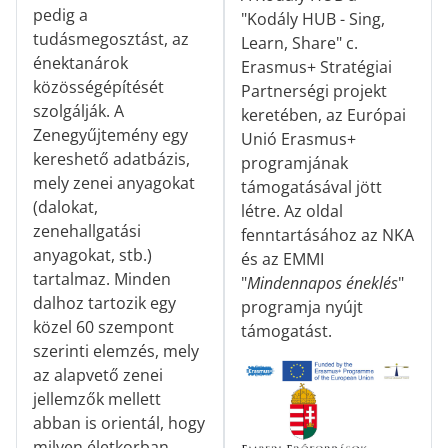
pedig a
"Kodály HUB - Sing,
tudásmegosztást, az
Learn, Share" c.
énektanárok
Erasmus+ Stratégiai
közösségépítését
Partnerségi projekt
szolgálják. A
keretében, az Európai
Zenegyűjtemény egy
Unió Erasmus+
kereshető adatbázis,
programjának
mely zenei anyagokat
támogatásával jött
(dalokat,
létre. Az oldal
zenehallgatási
fenntartásához az NKA
anyagokat, stb.)
és az EMMI
tartalmaz. Minden
"
Mindennapos éneklés
"
dalhoz tartozik egy
programja nyújt
közel 60 szempont
támogatást.
szerinti elemzés, mely
az alapvető zenei
jellemzők mellett
abban is orientál, hogy
milyen életkorban,