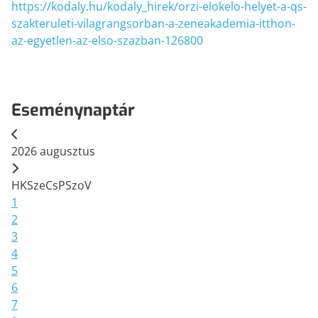
https://kodaly.hu/kodaly_hirek/orzi-elokelo-helyet-a-qs-
szakteruleti-vilagrangsorban-a-zeneakademia-itthon-
az-egyetlen-az-elso-szazban-126800
Eseménynaptár
2026
augusztus
H
K
Sze
Cs
P
Szo
V
1
2
3
4
5
6
7