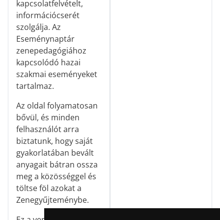
kapcsolatfelvételt,
információcserét
szolgálja. Az
Eseménynaptár
zenepedagógiához
kapcsolódó hazai
szakmai eseményeket
tartalmaz.
Az oldal folyamatosan
bővül, és minden
felhasználót arra
biztatunk, hogy saját
gyakorlatában bevált
anyagait bátran ossza
meg a közösséggel és
töltse föl azokat a
Zenegyűjteménybe.
Ez a verzió kifejezetten